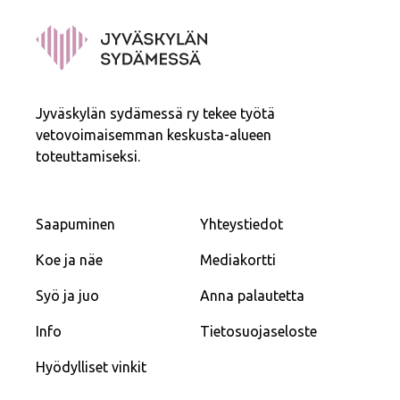
Jyväskylän sydämessä ry tekee työtä
vetovoimaisemman keskusta-alueen
toteuttamiseksi.
Saapuminen
Yhteystiedot
Koe ja näe
Mediakortti
Syö ja juo
Anna palautetta
Info
Tietosuojaseloste
Hyödylliset vinkit