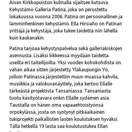
Aivan Kirkkopuiston kulmalla sijaitsee kutsuva
Kehystämö Galleria Patina, joka on perustettu
lokakuussa vuonna 2006. Patina on persoonallinen ja
lämminhenkinen kehystämö. Ella Hirsiaho on Patinan
yrittäjä ja kehystäjä, joka tukee taidetta niin lähellä
kuin kaukanakin.
Patina tarjoaa kehystyspalvelua sekä galleriakiskojen
asennusta. Lisäksi liikkeessä myydään taidetta
useilta eri taiteilijoilta. Yksi vuoden kohokohdista on
vähän aikaa sitten järjestetty Yläkaupungin Yö,
jolloin Patinassa järjestettiin muun muassa kahvila,
musiikkia ja valokuvanäyttely, joka kertoo Ellalle
tärkeästä projektista Tansaniassa. Tansaniasta
tuotu käsityötavara onkin Ellalle sydämen asia.
Taustalla on hänen oma vapaaehtoistyönsä
orpokylässä, josta on syntynyt pitkäaikainen
tukiprojekti paikallisten lasten koulutuksen hyväksi.
Tällä hetkellä 19 lasta saa koulutustukea Ellan