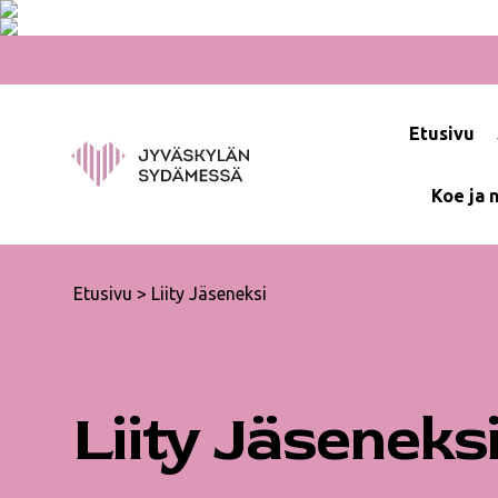
Hyppää
sisältöön
Etusivu
Koe ja 
Etusivu
>
Liity Jäseneksi
Liity Jäseneksi