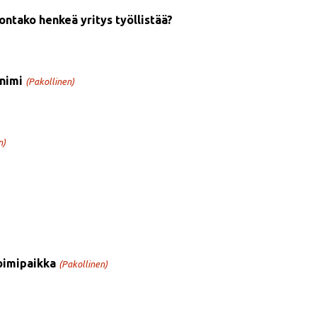
ontako henkeä yritys työllistää?
 nimi
(Pakollinen)
n)
oimipaikka
(Pakollinen)