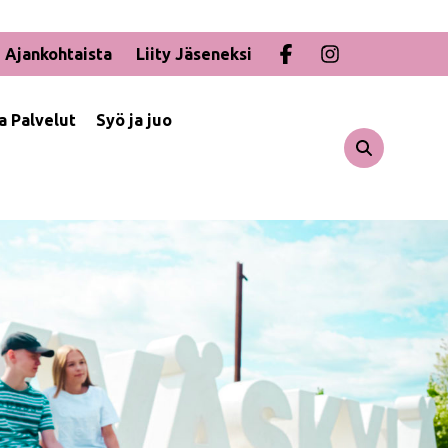
Ajankohtaista
Liity Jäseneksi
ja Palvelut
Syö ja juo