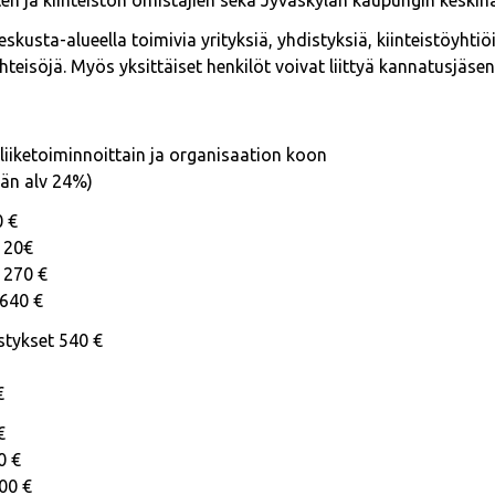
sten ja kiinteistön omistajien sekä Jyväskylän kaupungin keskin
skusta-alueella toimivia yrityksiä, yhdistyksiä, kiinteistöyhtiö
hteisöjä. Myös yksittäiset henkilöt voivat liittyä kannatusjäsen
liiketoiminnoittain ja organisaation koon
ään alv 24%)
0 €
 120€
 270 €
 640 €
istykset 540 €
€
€
0 €
00 €