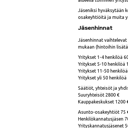
alueella toimivien yrity
Jäseniksi hyväksytään ke
osakeyhtiöitä ja muita y
Jäsenhinnat
Jäsenhinnat vaihtelevat 
mukaan (hintoihin lisät
Yritykset 1-4 henkilöä 6
Yritykset 5-10 henkilöä
Yritykset 11-50 henkilöä
Yritykset yli 50 henkilöä
Säätiöt, yhteisöt ja yhd
Suuryhteisöt 2800 €
Kauppakeskukset 1200 
Asunto-osakeyhtiöt 75 
Henkilökannatusjäsen 7
Yrityskannatusjäsenet 5