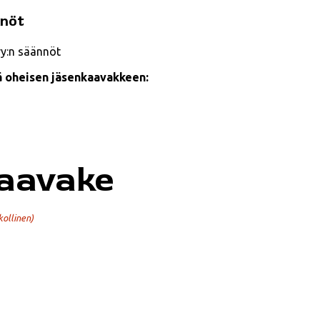
nnöt
n säännöt
lä oheisen jäsenkaavakkeen:
aavake
kollinen)