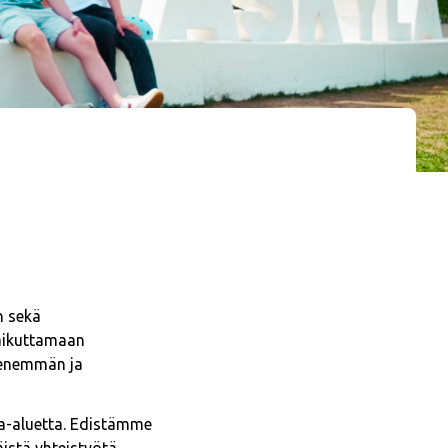
n sekä
vaikuttamaan
i enemmän ja
a-aluetta. Edistämme