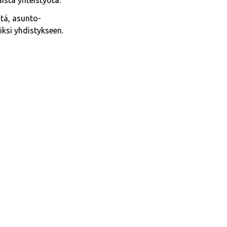
äistä yhteistyötä.
itä, asunto-
iksi yhdistykseen.