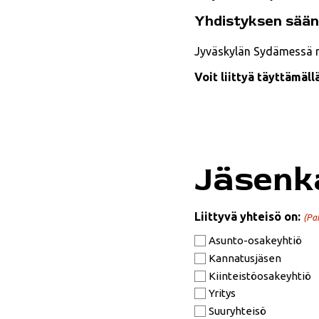
Yhdistyksen sää
Jyväskylän Sydämessä ry:
Voit liittyä täyttämäl
Jäsenk
Liittyvä yhteisö on:
(Pa
Asunto-osakeyhtiö
Kannatusjäsen
Kiinteistöosakeyhtiö
Yritys
Suuryhteisö