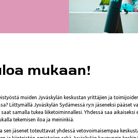
uloa mukaan!
eistyöstä muiden Jyväskylän keskustan yrittäjien ja toimijoide
ssa? Liittymällä Jyväskylän Sydämessä ry:n jäseneksi pääset 
 saat samalla tukea liiketoiminnallesi. Yhdessä saa aikaiseks
kalla tekemisen iloa ja meininkiä.
a sen jäsenet toteuttavat yhdessä vetovoimaisempaa keskust