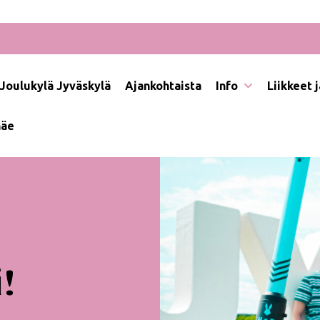
Joulukylä Jyväskylä
Ajankohtaista
Info
Liikkeet 
näe
!