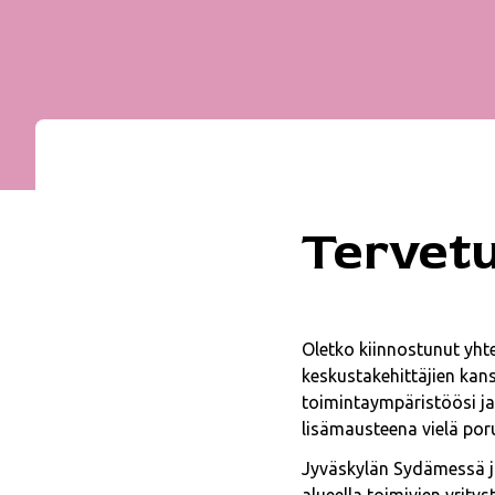
Tervet
Oletko kiinnostunut yht
keskustakehittäjien kan
toimintaympäristöösi ja
lisämausteena vielä poru
Jyväskylän Sydämessä j