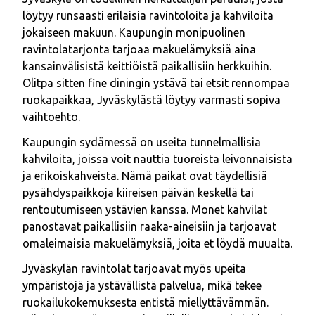
löytyy runsaasti erilaisia ravintoloita ja kahviloita
jokaiseen makuun. Kaupungin monipuolinen
ravintolatarjonta tarjoaa makuelämyksiä aina
kansainvälisistä keittiöistä paikallisiin herkkuihin.
Olitpa sitten fine diningin ystävä tai etsit rennompaa
ruokapaikkaa, Jyväskylästä löytyy varmasti sopiva
vaihtoehto.
Kaupungin sydämessä on useita tunnelmallisia
kahviloita, joissa voit nauttia tuoreista leivonnaisista
ja erikoiskahveista. Nämä paikat ovat täydellisiä
pysähdyspaikkoja kiireisen päivän keskellä tai
rentoutumiseen ystävien kanssa. Monet kahvilat
panostavat paikallisiin raaka-aineisiin ja tarjoavat
omaleimaisia makuelämyksiä, joita et löydä muualta.
Jyväskylän ravintolat tarjoavat myös upeita
ympäristöjä ja ystävällistä palvelua, mikä tekee
ruokailukokemuksesta entistä miellyttävämmän.