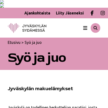
Ajankohtaista
Liity Jäseneksi
Hyppää
sisältöön
Etusivu
>
Syö ja juo
Syö ja juo
Jyväskylän makuelämykset
Jyväskylä on todellinen herkuttelijan paratiisi, josta