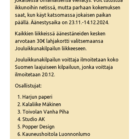
jokaisessa omanlaisensa viehätys. Voit tutustua
ikkunoihin netissä, mutta parhaan kokemuksen
saat, kun käyt katsomassa jokaisen paikan
päällä. Äänestysaika on 23.11.-14.12.2024.
Kaikkien liikkeissä äänestäneiden kesken
arvotaan 30€ lahjakortti valitsemaansa
Jouluikkunakilpailun liikkeeseen.
Jouluikkunakilpailun voittaja ilmoitetaan koko
Suomen laajuiseen kilpailuun, jonka voittaja
ilmoitetaan 20.12.
Osallistujat:
Harjun paperi
Kalaliike Mäkinen
Toivolan Vanha Piha
Studio AK
Popper Design
Kauneushoitola Luonnonlumo