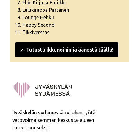
Ellin Kirja ja Putiikki
Lelukauppa Partanen
Lounge Hehku
Happy Second
Tikkiverstas
Sivu avautuu uudessa ikkunassa
Tutustu ikkunoihin ja äänestä täällä!
↗
Jyväskylän sydämessä ry tekee työtä
vetovoimaisemman keskusta-alueen
toteuttamiseksi.