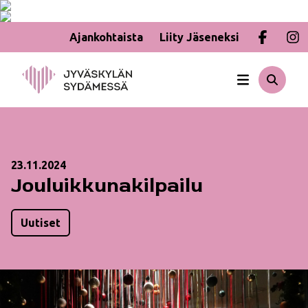
Ajankohtaista
Liity Jäseneksi
Hyppää
sisältöön
23.11.2024
Jouluikkunakilpailu
Uutiset