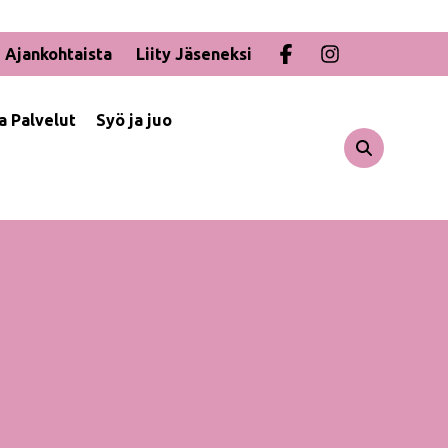
Ajankohtaista
Liity Jäseneksi
ja Palvelut
Syö ja juo