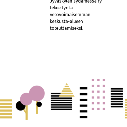
Jyväskylän sydämessä ry
tekee työtä
vetovoimaisemman
keskusta-alueen
toteuttamiseksi.