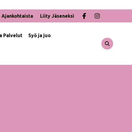
Ajankohtaista
Liity Jäseneksi
ja Palvelut
Syö ja juo