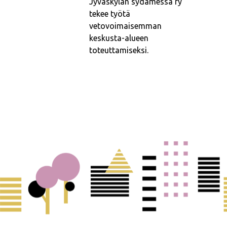
Jyväskylän sydämessä ry
tekee työtä
vetovoimaisemman
keskusta-alueen
toteuttamiseksi.