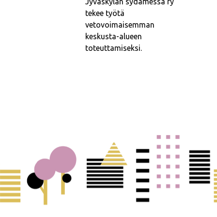
Jyväskylän sydämessä ry
tekee työtä
vetovoimaisemman
keskusta-alueen
toteuttamiseksi.