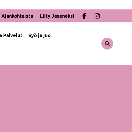
Ajankohtaista
Liity Jäseneksi
ja Palvelut
Syö ja juo