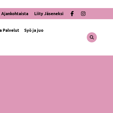
Ajankohtaista
Liity Jäseneksi
ja Palvelut
Syö ja juo