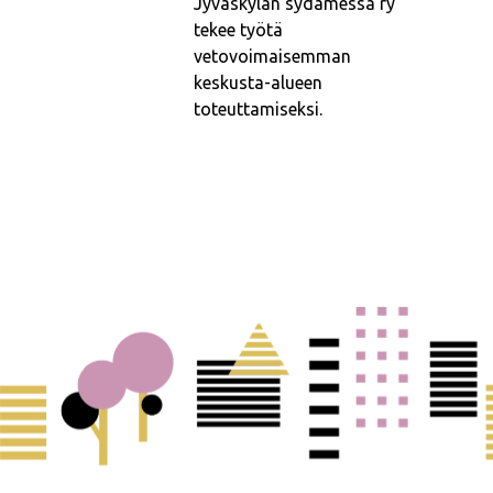
Jyväskylän sydämessä ry
tekee työtä
vetovoimaisemman
keskusta-alueen
toteuttamiseksi.