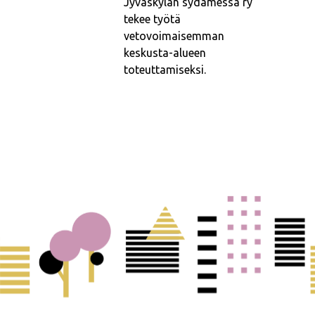
Jyväskylän sydämessä ry
tekee työtä
vetovoimaisemman
keskusta-alueen
toteuttamiseksi.