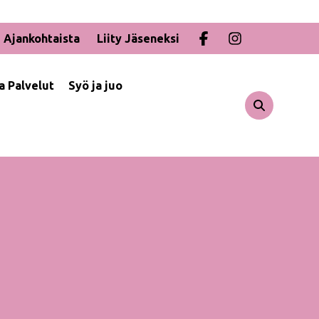
Ajankohtaista
Liity Jäseneksi
ja Palvelut
Syö ja juo