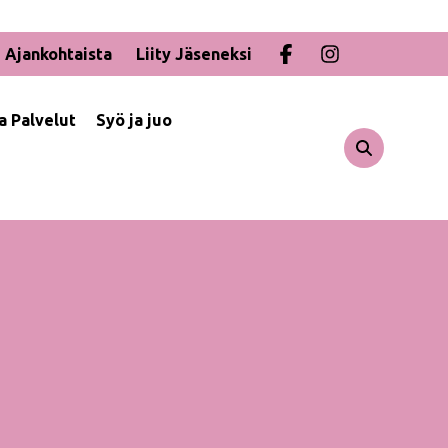
Ajankohtaista
Liity Jäseneksi
ja Palvelut
Syö ja juo