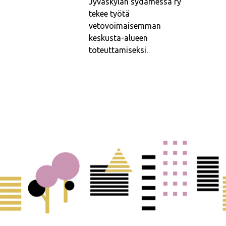
Jyväskylän sydämessä ry
tekee työtä
vetovoimaisemman
keskusta-alueen
toteuttamiseksi.