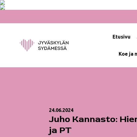
Hyppää
sisältöön
Etusivu
Koe ja 
24.06.2024
Juho Kannasto: Hie
ja PT