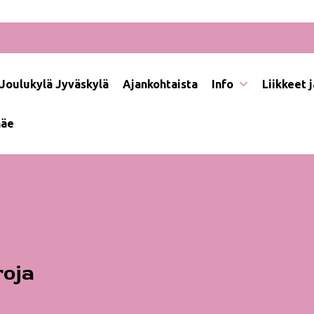
Joulukylä Jyväskylä
Ajankohtaista
Info
Liikkeet 
näe
roja