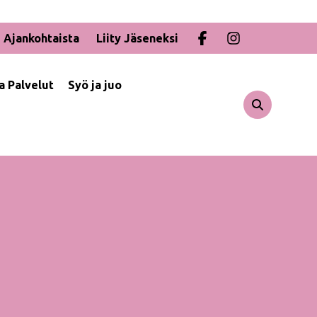
Ajankohtaista
Liity Jäseneksi
ja Palvelut
Syö ja juo