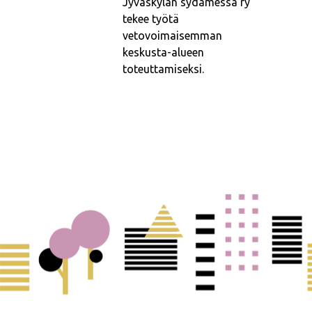
Jyväskylän sydämessä ry
tekee työtä
vetovoimaisemman
keskusta-alueen
toteuttamiseksi.