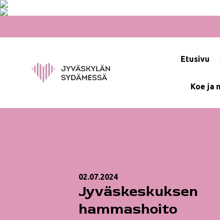
Hyppää
sisältöön
Etusivu
Koe ja 
02.07.2024
Jyväskeskuksen
hammashoito