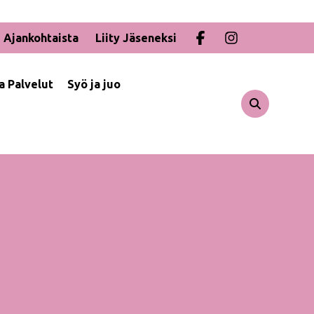
Ajankohtaista
Liity Jäseneksi
ja Palvelut
Syö ja juo