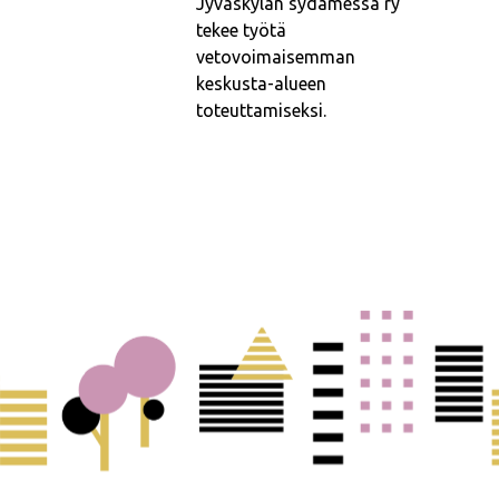
Jyväskylän sydämessä ry
tekee työtä
vetovoimaisemman
keskusta-alueen
toteuttamiseksi.