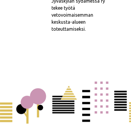
Jyväskylän sydämessä ry
tekee työtä
vetovoimaisemman
keskusta-alueen
toteuttamiseksi.