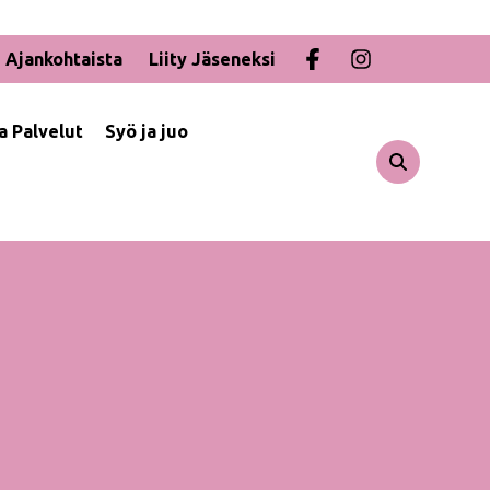
Ajankohtaista
Liity Jäseneksi
ja Palvelut
Syö ja juo