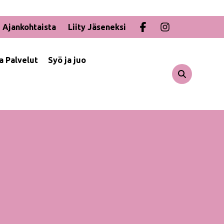
Ajankohtaista
Liity Jäseneksi
ja Palvelut
Syö ja juo