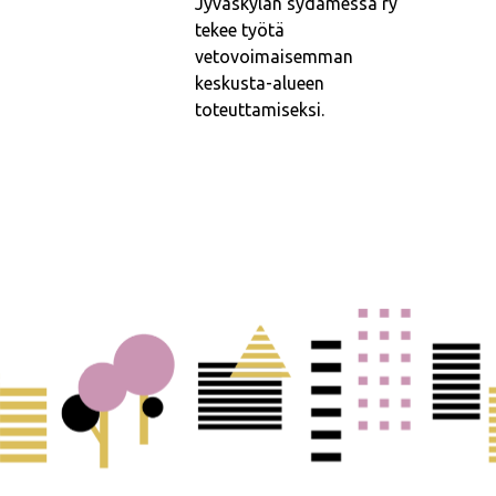
Jyväskylän sydämessä ry
tekee työtä
vetovoimaisemman
keskusta-alueen
toteuttamiseksi.