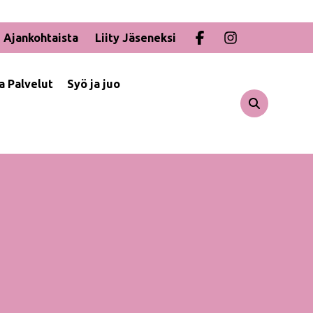
Ajankohtaista
Liity Jäseneksi
ja Palvelut
Syö ja juo