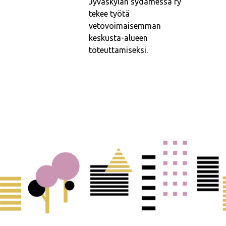
Jyväskylän sydämessä ry
tekee työtä
vetovoimaisemman
keskusta-alueen
toteuttamiseksi.