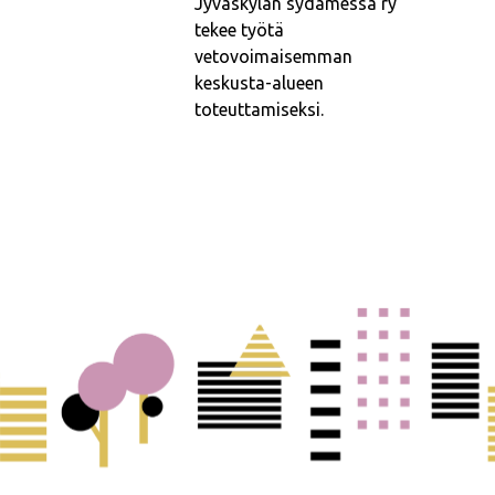
Jyväskylän sydämessä ry
tekee työtä
vetovoimaisemman
keskusta-alueen
toteuttamiseksi.