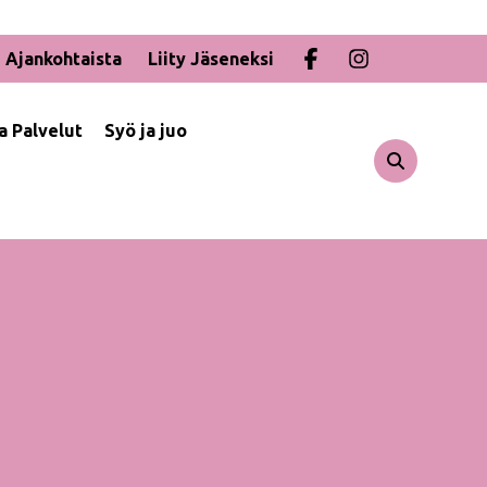
Ajankohtaista
Liity Jäseneksi
ja Palvelut
Syö ja juo