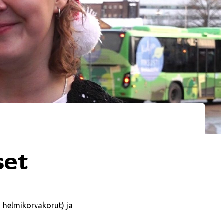
set
i helmikorvakorut) ja