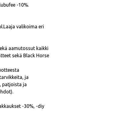
ulubufee -10%.
l.Laaja valikoima eri
 sekä aamutossut kaikki
aatteet sekä Black Horse
uotteesta
arvikkeita, ja
 patjoista ja
ehdot).
opakkaukset -30%, -diy