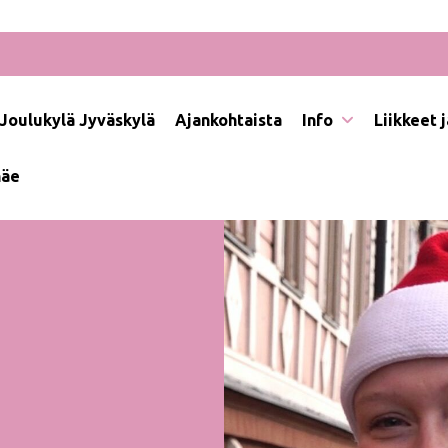
Joulukylä Jyväskylä
Ajankohtaista
Info
Liikkeet 
näe