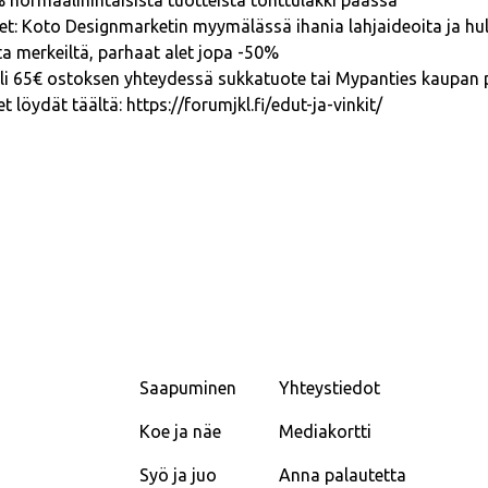
5% normaalihintaisista tuotteista tonttulakki päässä
t: Koto Designmarketin myymälässä ihania lahjaideoita ja hul
lta merkeiltä, parhaat alet jopa -50%
Yli 65€ ostoksen yhteydessä sukkatuote tai Mypanties kaupan 
t löydät täältä:
https://forumjkl.fi/edut-ja-vinkit/
Saapuminen
Yhteystiedot
Koe ja näe
Mediakortti
Syö ja juo
Anna palautetta