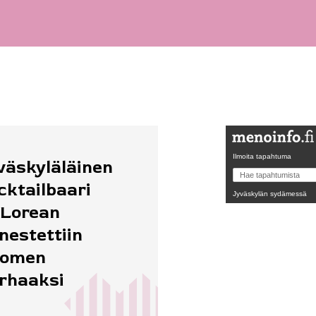
Ilmoita tapahtuma
väskyläläinen
cktailbaari
Jyväskylän sydämessä
Lorean
nestettiin
uomen
rhaaksi