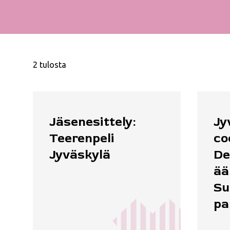
2 tulosta
Jäsenesittely:
Jy
Teerenpeli
co
Jyväskylä
De
ää
S
pa