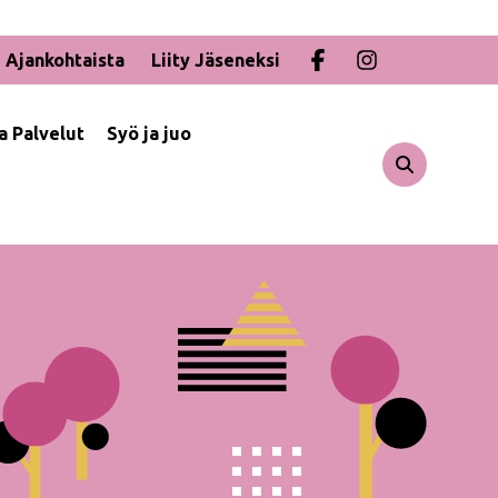
Ajankohtaista
Liity Jäseneksi
ja Palvelut
Syö ja juo