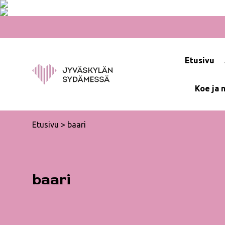
Hyppää
sisältöön
Etusivu
Koe ja 
Etusivu
>
baari
baari