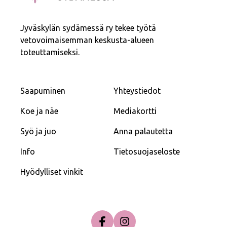
Jyväskylän sydämessä ry tekee työtä
vetovoimaisemman keskusta-alueen
toteuttamiseksi.
Saapuminen
Yhteystiedot
Koe ja näe
Mediakortti
Syö ja juo
Anna palautetta
Info
Tietosuojaseloste
Hyödylliset vinkit