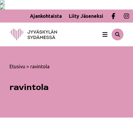
Ajankohtaista
Liity Jäseneksi
Hyppää
sisältöön
Etusivu
>
ravintola
ravintola