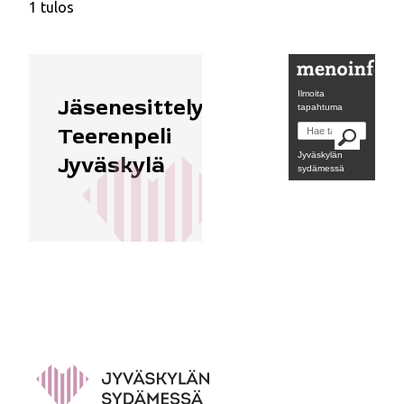
1 tulos
Ilmoita
Ydinkeskusta
Jäsenesittely:
tapahtuma
Teerenpeli
Jyväskylän
Jyväskylä
sydämessä