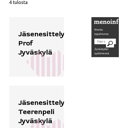
4 tulosta
Ilmoita
Ydinkeskusta
Jäsenesittely:
tapahtuma
Prof
Jyväskylän
Jyväskylä
sydämessä
Jäsenesittely:
Teerenpeli
Jyväskylä