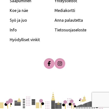
Saapuminen
Yhteystiedot
Koe ja näe
Mediakortti
Syö ja juo
Anna palautetta
Info
Tietosuojaseloste
Hyödylliset vinkit