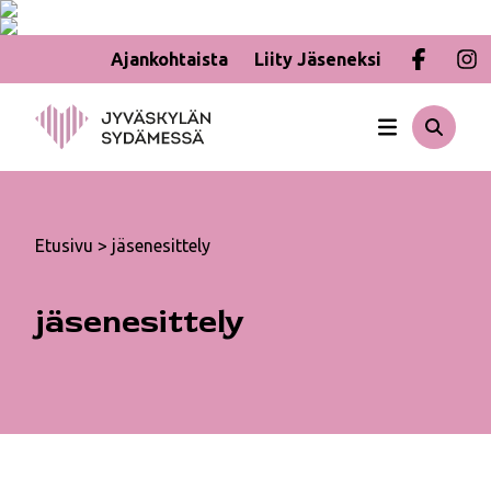
Ajankohtaista
Liity Jäseneksi
Hyppää
sisältöön
Etusivu
>
jäsenesittely
jäsenesittely