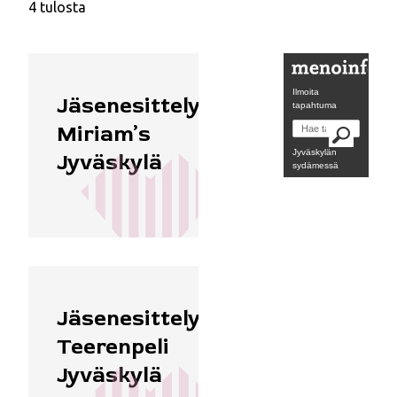
4 tulosta
Ilmoita
Ydinkeskusta
Jäsenesittely:
tapahtuma
Miriam’s
Jyväskylän
Jyväskylä
sydämessä
Jäsenesittely:
Teerenpeli
Jyväskylä