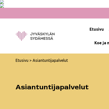
Hyppää
sisältöön
Etusivu
Koe ja 
Etusivu
>
Asiantuntijapalvelut
Asiantuntijapalvelut