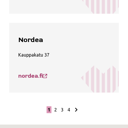
Nordea
Kauppakatu 37
nordea.fi
1
2
3
4