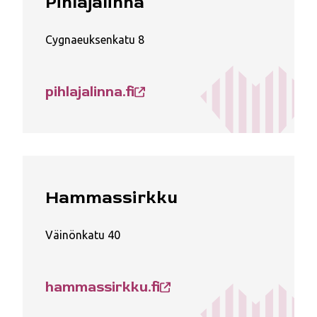
Pihlajalinna
Cygnaeuksenkatu 8
pihlajalinna.fi
Hammassirkku
Väinönkatu 40
hammassirkku.fi