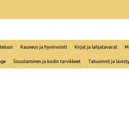
teluun
Kauneus ja hyvinvointi
Kirjat ja lahjatavarat
M
age
Sisustaminen ja kodin tarvikkeet
Tatuoinnit ja lävist