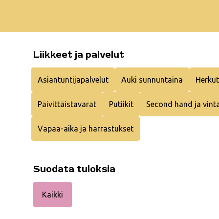
Liikkeet ja palvelut
Asiantuntijapalvelut
Auki sunnuntaina
Herkut
Päivittäistavarat
Putiikit
Second hand ja vint
Vapaa-aika ja harrastukset
Suodata tuloksia
Kaikki