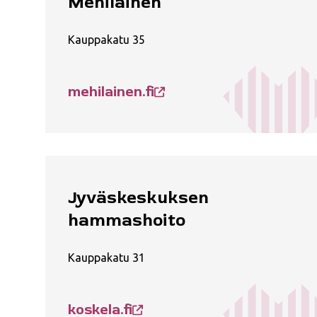
Mehiläinen
Kauppakatu 35
mehilainen.fi
Jyväskeskuksen
hammashoito
Kauppakatu 31
koskela.fi