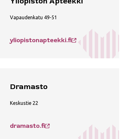
Yliopiston Apteekki
Vapaudenkatu 49-51
yliopistonapteekki.fi
Dramasto
Keskustie 22
dramasto.fi