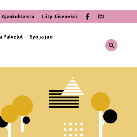
Ajankohtaista
Liity Jäseneksi
ja Palvelut
Syö ja juo