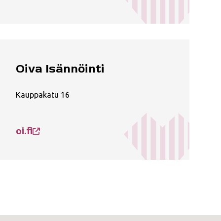
Oiva Isännöinti
Kauppakatu 16
oi.fi