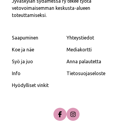
Jyväskylän sydämessä ry tekee työtä
vetovoimaisemman keskusta-alueen
toteuttamiseksi.
Saapuminen
Yhteystiedot
Koe ja näe
Mediakortti
Syö ja juo
Anna palautetta
Info
Tietosuojaseloste
Hyödylliset vinkit