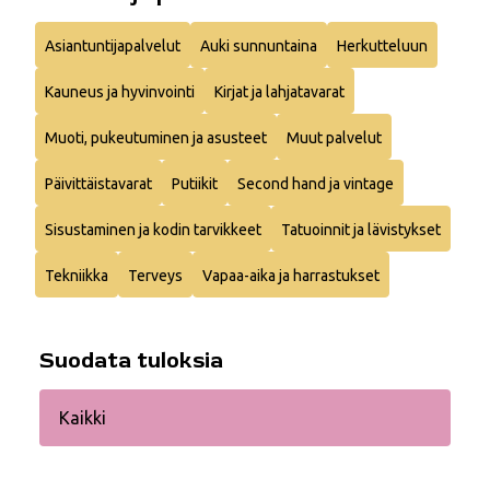
Asiantuntijapalvelut
Auki sunnuntaina
Herkutteluun
Kauneus ja hyvinvointi
Kirjat ja lahjatavarat
Muoti, pukeutuminen ja asusteet
Muut palvelut
Päivittäistavarat
Putiikit
Second hand ja vintage
Sisustaminen ja kodin tarvikkeet
Tatuoinnit ja lävistykset
Tekniikka
Terveys
Vapaa-aika ja harrastukset
Suodata tuloksia
Kaikki