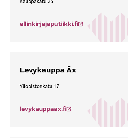
Kauppakatu 25
ellinkirjajaputiikki.fi
Levykauppa Äx
Yliopistonkatu 17
levykauppaax.fi