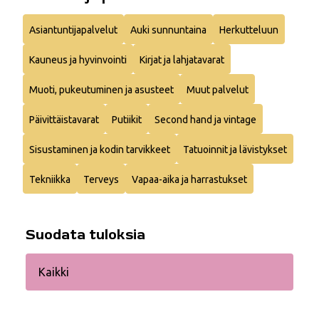
Asiantuntijapalvelut
Auki sunnuntaina
Herkutteluun
Kauneus ja hyvinvointi
Kirjat ja lahjatavarat
Muoti, pukeutuminen ja asusteet
Muut palvelut
Päivittäistavarat
Putiikit
Second hand ja vintage
Sisustaminen ja kodin tarvikkeet
Tatuoinnit ja lävistykset
Tekniikka
Terveys
Vapaa-aika ja harrastukset
Suodata tuloksia
Kaikki