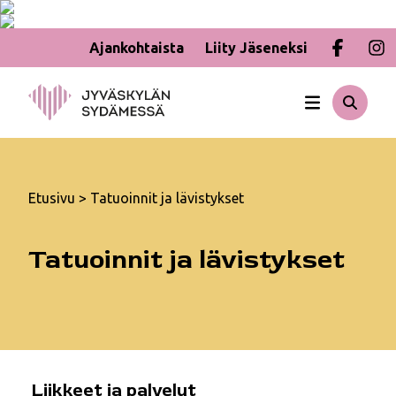
Ajankohtaista
Liity Jäseneksi
Hyppää
sisältöön
Etusivu
>
Tatuoinnit ja lävistykset
Tatuoinnit ja lävistykset
Liikkeet ja palvelut