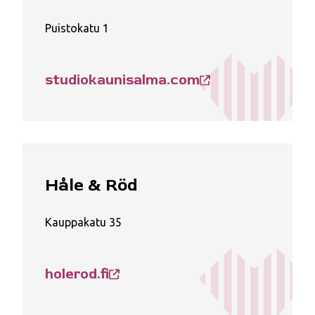
Puistokatu 1
studiokaunisalma.com
Håle & Röd
Kauppakatu 35
holerod.fi